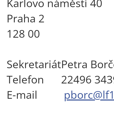
Karlovo náměstí 40
Praha 2
128 00
Sekretariát
Petra Bor
Telefon
22496 343
E-mail
pborc@lf1