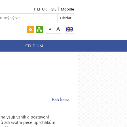
1. LF UK
SIS
Moodle
STUDIUM
RSS kanál
nalyzují vznik a postavení
uhů zdravotní péče uprchlíkům