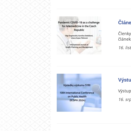
Článe
Členky
článek
16. li
Výst
Výstup
16. sr