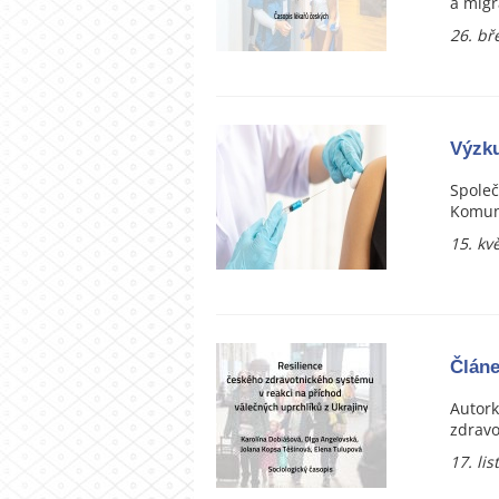
a migr
26. bř
Výzku
Společ
Komuni
15. kv
Článe
Autork
zdravo
17. li