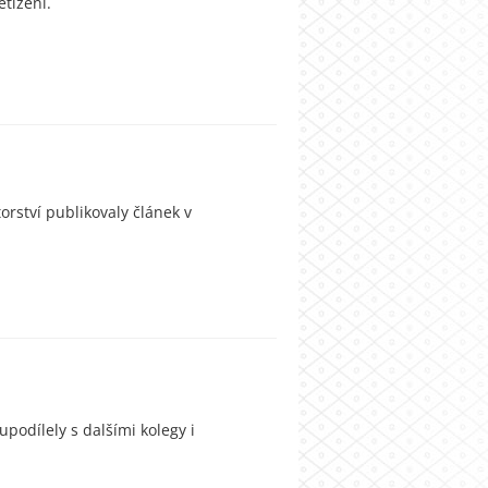
tížení.
rství publikovaly článek v
podílely s dalšími kolegy i