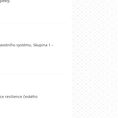
pekty.
ravotního systému, Skupina 1 –
zce resilience českého