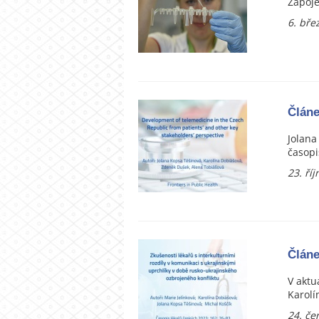
Zapoje
6. bře
Článe
Jolana
časopi
23. ří
Článe
V aktu
Karolí
24. če