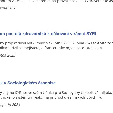
antům v Česku, se zaměřením na právní, sociální a zdravotnické as
ezna 2026
m postojů zdravotníků k očkování v rámci SYRI
ný projekt dvou výzkumných skupin SYRI (Skupina 6 – Efektivita zd
kace, riziko a nejistota) a francouzské organizace ORS PACA
ětna 2025
k v Sociologickém časopise
y z týmu SYRI se ve svém článku pro Socilogický časopis věnují otá
tnického systému v reakci na příchod ukrajinských uprchlíků.
stopadu 2024