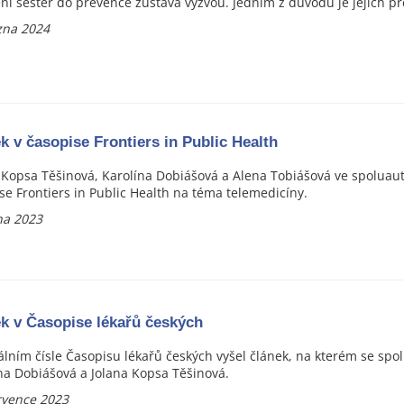
ní sester do prevence zůstává výzvou. Jedním z důvodů je jejich pře
zna 2024
k v časopise Frontiers in Public Health
 Kopsa Těšinová, Karolína Dobiášová a Alena Tobiášová ve spoluauto
se Frontiers in Public Health na téma telemedicíny.
jna 2023
k v Časopise lékařů českých
álním čísle Časopisu lékařů českých vyšel článek, na kterém se spolu
na Dobiášová a Jolana Kopsa Těšinová.
rvence 2023